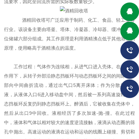
流要求，因此全回流所需的实际板数量较少。
酒精回收塔可广泛应用于制药、化工、食品、轻工业等
行业。该设备主要由塔釜、塔体、冷凝器、冷却器、缓冲罐和高
位储罐六部分组成。其工作原理是利用酒精沸点低于其他溶液的
原理，使用略高于酒精沸点的温度。
工作过程：气体作为连续相，从进气口进入壳体。在压差的
作用下，从转子外部沿静态挡板环与动态挡板环之间的间隙从外
部向中间曲折流动，通过出气口5离开床体；作为分散相的溶
液，从液体入口6进入移动盘中间，然后被一系列高速旋转的动
态挡板环反复扔到静态挡板环上。醉酒后，它被收集在壳体中，
然后从出口9中回收。液相经历了多次加速-抛-撞。在此过程
中，液体和气体以相对较大的速度逆流接触，液滴从动态圈的筛
孔中抛出。高速运动的液滴在运动和运动的线圈上碰撞、剪切和