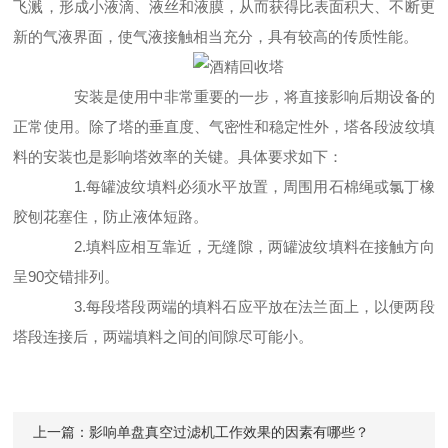
飞溅，形成小液滴、液丝和液膜，从而获得比表面积大、不断更
新的气液界面，使气液接触相当充分，具有较高的传质性能。
安装是使用中非常重要的一步，将直接影响后期设备的
正常使用。除了塔的垂直度、气密性和稳定性外，塔各段波纹填
料的安装也是影响塔效率的关键。具体要求如下：
1.每罐波纹填料必须水平放置，周围用石棉绳或氯丁橡
胶刨花塞住，防止液体短路。
2.填料应相互靠近，无缝隙，两罐波纹填料在接触方向
呈90交错排列。
3.每段塔段两端的填料石应平放在法兰面上，以便两段
塔段连接后，两端填料之间的间隙尽可能小。
上一篇：
影响单盘真空过滤机工作效果的因素有哪些？