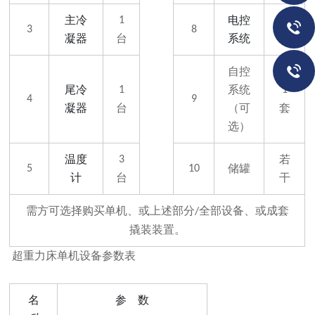
主冷
电控
1
1
3
8
凝器
台
系统
套
自控
尾冷
系统
1
1
4
9
凝器
台
（可
套
选）
温度
若
3
储罐
5
10
计
台
干
需方可选择购买单机、或上述部分
全部设备、或成套
/
撬装装置。
超重力床单机设备参数表
名
参
数