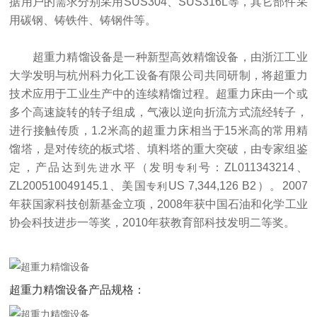
据用户的需求分别采用SUS304、SUS316L等，其它部件采
用碳钢、铸铁件、铸钢件等。
超重力精馏设备是一种新型高效精馏设备，由浙江工业
大学发明与杭州科力化工设备有限公司共同研制，
将超重力
技术应用于工业生产中的连续精馏过程。超重力床由一个或
多个高速旋转的转子组成，气液以逆向折流方式流经转子，
进行接触传质，1.2米高的超重力床相当于15米高的常用精
馏塔，是对传统的板式塔、填料塔的重大突破，由
专家组鉴
定，产品达到
水平（发明
号：ZL011343214、
先进
专利
ZL200510049145.1、美国
US 7,344,126 B2）。2007
专利
年获国家科技创新基金立项，2008年获中国石油和化学工业
协会科技进步一等奖，2010年获教育部科技发明二等奖。
超重力精馏设备产品规格：