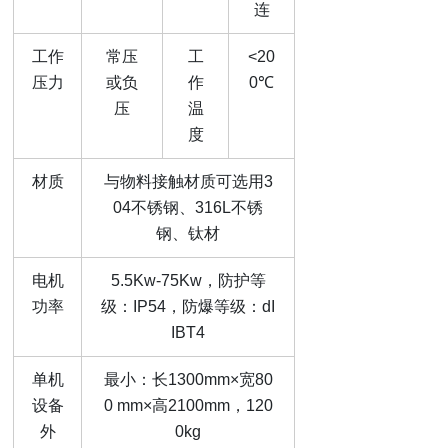
连
工作
常压
工
<20
压力
或负
作
0℃
压
温
度
材质
与物料接触材质可选用
3
04不锈钢、316L不锈
钢、钛材
电机
5.5Kw-75Kw，防护等
功率
级：IP54，防爆等级：dI
IBT4
单机
最小：长
1300mm×宽80
设备
0 mm×高2100mm，120
外
0kg