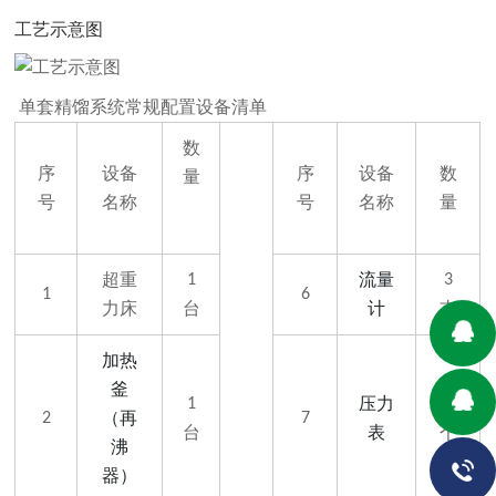
工艺示意图
单套精馏系统常规配置设备清单
数
序
设备
序
设备
数
量
号
名称
号
名称
量
超重
流量
1
3
1
6
力床
台
计
支
加热
釜
压力
1
2
（再
2
7
台
表
个
沸
器）