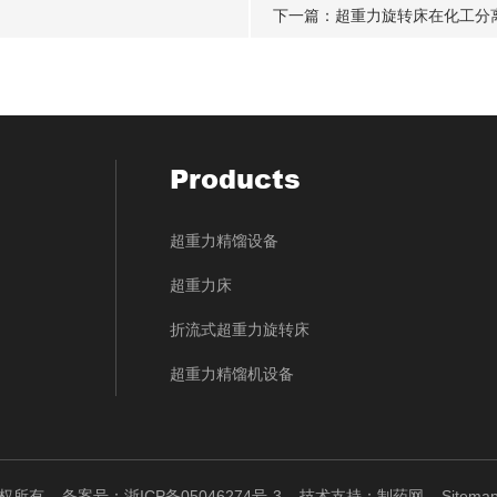
下一篇：
超重力旋转床在化工分
Products
超重力精馏设备
超重力床
折流式超重力旋转床
超重力精馏机设备
 版权所有
备案号：浙ICP备05046274号-3
技术支持：
制药网
Sitemap