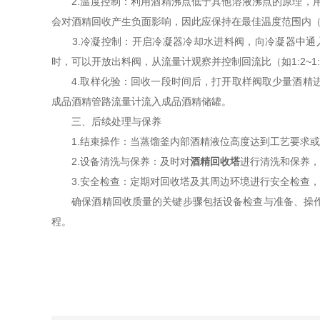
2.温度控制：利用酒精沸点低于其他溶液沸点的原理，用
会对酒精回收产生负面影响，因此应保持在最佳温度范围内（如
3.冷凝控制：开启冷凝器冷却水进料阀，向冷凝器中通入
时，可以开放出料阀，从流量计观察并控制回流比（如1:2~1
4.取样化验：回收一段时间后，打开取样阀取少量酒精进
成品酒精管路流量计流入成品酒精储罐。
三、后续处理与保养
1.结束操作：当蒸馏釜内部酒精液位高度达到工艺要求或
2.设备清洗与保养：及时对
酒精回收塔
进行清洗和保养，
3.安全检查：定期对回收塔及其周边环境进行安全检查，
确保酒精回收质量的关键步骤包括设备检查与准备、操作过
程。