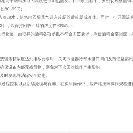
稍高于酒精沸点的温度进行加热蒸发。在回收过程中，要密切观察蒸馏
80~95℃）。
冷却水，使塔内乙醇蒸气进入冷凝器后冷凝成液体。同时，打开回流阀，
:3），以保持回收乙醇的浓度在93%以上。
行化验。如取样的酒精各项参数不符合工艺要求，则使酒精全部回流；
残留酒精浓度达到排放要求时，关闭冷凝器冷却水进口阀门及蒸馏釜蒸汽
确保设备内部无残留物，避免对下次回收操作产生影响。
及时发现并消除安全隐患。
程控制以及后续处理与保养。在实际操作中，应严格按照操作规程进