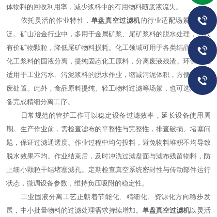
体物料的回收利用率，减少浆料中的有用物料随废液流失。
依托灵活的作业特性，
单盘真空过滤机
的行业适配场景十分广
泛。矿山冶金行业中，多用于金属矿浆、尾矿浆料的脱水处理，回收
有价矿物颗粒，降低尾矿物料损耗。化工领域可用于各类结晶物料、
化工浆料的固液分离，提纯固态化工原料，分离废液残渣。环保行业
适用于工业污水、污泥浆料的脱水作业，缩减污泥体积，方便后续固
废处置。此外，食品原料提纯、轻工物料过滤等场景，也可选用该设
备完成精细分离工序。
日常规范的管护工作可以稳定设备过滤效率，延长设备使用周
期。生产作业前，需检查滤布的平整性与完整性，排查破损、堵塞问
题，保证过滤通透度。作业过程中均匀投料，避免物料堆积不均导致
脱水效果不均。作业结束后，及时冲洗过滤盘面与滤布残留物料，防
止细小颗粒干结堵塞滤孔。定期检查真空系统密封性与传动部件运行
状态，微调设备参数，维持负压吸附的稳定性。
工业固液分离工艺正朝着节能化、精细化、资源化方向稳步发
展，中小批量物料的过滤处理需求持续增加。
单盘真空过滤机
以灵活