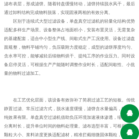
滤布表层，形成滤饼。随着转盘缓慢转动，滤饼持续脱水风干，最后
通过卸料结构完成物料脱落，实现固液两相的有效分离。
区别于连续式大型过滤设备，单盘真空过滤机的轻量化结构优势
适配多样生产场景。设备整体占地面积小，安装布置灵活，无需复杂
的基建配套，适合中小型生产线、间歇式生产工况使用。设备过滤盘
面规整，物料平铺均匀，负压吸附力度稳定，成型的滤饼厚度均匀、
含水率可控，能够减轻后续物料烘干、提纯工序的作业压力。同时设
备启停灵活，可根据生产产能随时调整作业时长，适配间歇性、小批
量的物料过滤加工。
在工艺优化层面，该设备有效弥补了简易过滤工艺的短板。传统
静置过滤、常压过滤方式，脱水速度缓慢，滤饼含水量偏高，物料提
纯效果有限。单盘真空过滤机借助负压环境加速液体渗透，缩短固液
分离时长，提升单位时间的物料处理量。滤布选型丰富，可根据物料
颗粒大小、浆料浓度更换适配滤材，精准拦截细微固体颗粒，提升固