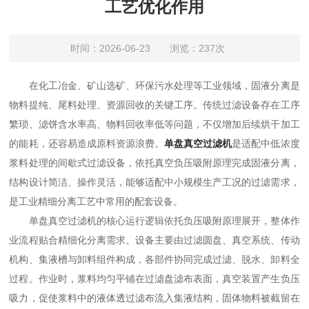
工艺优化作用
时间：2026-06-23 浏览：237次
在化工冶金、矿山选矿、环保污水处理等工业领域，固液分离是
物料提纯、尾料处理、资源回收的关键工序。传统过滤设备存在工序
繁琐、滤饼含水率高、物料回收率低等问题，不仅增加后续烘干加工
的能耗，还容易造成原料资源浪费。
单盘真空过滤机
是适配中低浓度
浆料处理的间歇式过滤设备，依托真空负压吸附原理完成固液分离，
结构设计简洁、操作灵活，能够适配中小规模生产工况的过滤需求，
是工业精细分离工艺中常用的配套设备。
单盘真空过滤机的核心运行逻辑依托负压吸附原理展开，整体作
业流程贴合精细化分离需求。设备主要由过滤圆盘、真空系统、传动
机构、集液槽与卸料组件构成，各部件协同完成过滤、脱水、卸料全
过程。作业时，浆料均匀平铺在过滤盘滤布表面，真空装置产生负压
吸力，促使浆料中的液体透过滤布流入集液结构，固体物料被截留在