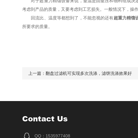
对于超重力精馏设备来说，釜温是由釜压和物料组成决定的
考虑到产品的质量，又要考虑到工艺损失。一般情况下，操
回流比、温度等都想到了，不能忽视的还有
超重力精馏
所要求的质量。
上一篇：
翻盘过滤机可实现多次洗涤，滤饼洗涤效果好
Contact Us
QQ：1535977408