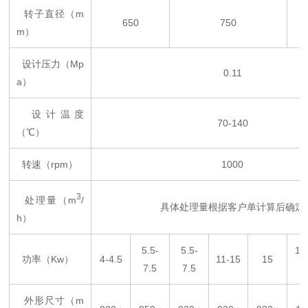
转子直径（m
650
750
m）
设计压力（Mp
0.11
a）
设计温度
70-140
（℃）
转速（rpm）
1000
3
处理量（m
/
具体处理量根据客户单计算后确定
h）
5.5-
5.5-
15
功率（Kw）
4-4.5
11-15
15
7.5
7.5
外形尺寸（m