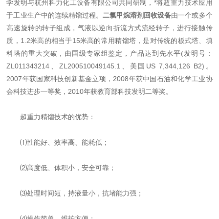
学发明与杭州科力化工设备有限公司共同研制，*将超重力技术应用
于工业生产中的连续精馏过程。
二氯甲烷溶剂回收设备
由一个或多个
高速旋转的转子组成，气液以逆向折流方式流经转子，进行接触传
质，1.2米高的相当于15米高的常用精馏塔，是对传统的板式塔、填
料塔的重大突破，由国级专家组鉴定，产品达到先水平(发明号：
ZL011343214、ZL200510049145.1、美国US 7,344,126 B2)。
2007年获国家科技创新基金立项，2008年获中国石油和化学工业协
会科技进步一等奖，2010年获教育部科技发明二等奖。
超重力精馏技术的优势：
⑴性能好、效率高、能耗低；
⑵高度低、体积小，安全可靠；
⑶处理时间短，持液量小，抗堵能力强；
⑷操作简单、维护方便；