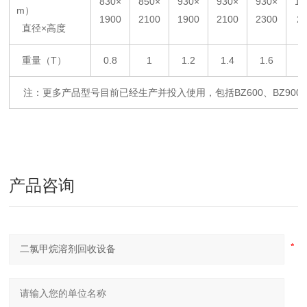
830×
850×
930×
930×
930×
11
m）
1900
2100
1900
2100
2300
2
直径×高度
重量（T）
0.8
1
1.2
1.4
1.6
1
注：更多产品型号目前已经生产并投入使用，包括BZ600、BZ900、
产品咨询