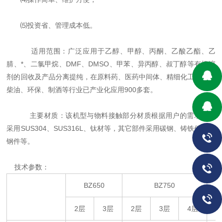
⑸投资省、管理成本低。
适用范围：广泛应用于乙醇、甲醇、丙酮、乙酸乙酯、乙
腈、*、二氯甲烷、DMF、DMSO、甲苯、异丙醇、叔丁醇等有机溶
剂的回收及产品分离提纯，在原料药、医药中间体、精细化工、生物
柴油、环保、制酒等行业已产业化应用900多套。
主要材质：该机型与物料接触部分材质根据用户的需求分别
采用SUS304、SUS316L、钛材等，其它部件采用碳钢、铸铁件、铸
钢件等。
技术参数：
BZ650
BZ750
2层
3层
2层
3层
4层