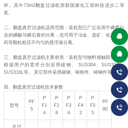
评。其中73m2翻盘过滤机荣获国家化工部科技进步二等
奖。
二、翻盘真空过滤机适用范围：该机型已广泛应用于磷肥行
业的磷酸与磷石膏的分离，也可用于冶金、选矿、化工、制
药等颗粒粗且不均匀的悬浮液分离。
三、翻盘真空过滤机主要材质：该机型与物料接触部分材质
根据用户的需求分别采用碳钢、 SUS304、SUS316、
SUS316L等。 其它部件采用碳钢、铸铁件、铸钢件等。
四、翻盘真空过滤机技术参数
P
P
P
P
P
PF
PF
型号
F1
F1
F3
F4
F5
5
80
4
8
4
2
5
总过