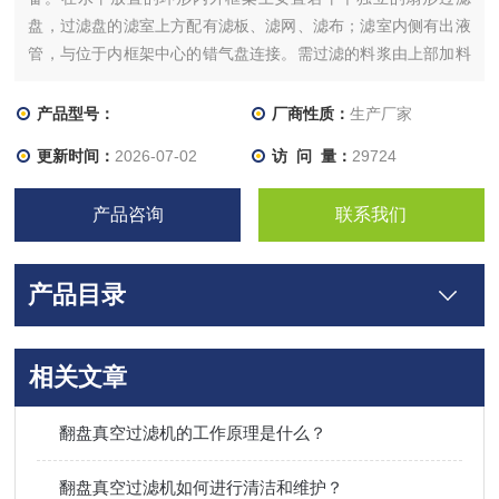
盘，过滤盘的滤室上方配有滤板、滤网、滤布；滤室内侧有出液
管，与位于内框架中心的错气盘连接。需过滤的料浆由上部加料
斗连续加入，经过滤后，滤液由出液管流经错气盘至气液分离
器；滤饼经多次洗涤并吸干后翻盘卸料；卸料后过滤面经冲洗得
产品型号：
厂商性质：
生产厂家
到再生，过滤盘复位，进入下一工作循环。过滤机水平回转一
更新时间：
2026-07-02
访 问 量：
29724
周，完成加料—
产品咨询
联系我们
产品目录
相关文章
翻盘真空过滤机的工作原理是什么？
翻盘真空过滤机如何进行清洁和维护？