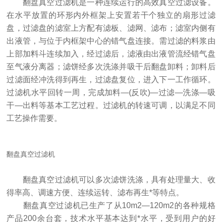
翻盘真空过滤机是一种连续运行的高效真空过滤设备。
在水平放置的环形内外框架上安置若干个独立的扇形过滤
盘，过滤盘的滤室上方配有滤板、滤网、滤布；滤室内侧有
出液管，与位于内框架中心的错气盘连接。需过滤的料浆由
上部加料斗连续加入，经过滤后，滤液由出液管流经错气盘
至气液分离器；滤饼经多次洗涤并吸干后翻盘卸料；卸料后
过滤面经冲洗得到再生，过滤盘复位，进入下一工作循环。
过滤机水平回转一周，完成加料—(反吹)—过滤—洗涤—吸
干—出料等基本工艺过程。过滤机的转速可调，以满足不同
工艺操作需要。
翻盘真空过滤机
翻盘真空过滤机可以多次滤饼洗涤，具有处理量大、收
得率高、调速方便、连续运转、滤布再生*等特点。
翻盘真空过滤机已生产了从10m2—120m2的各种规格
产品200余台套，技术水平基本达到*水平，受到用户的好