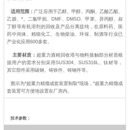
适用范围：
广泛应用于乙醇、甲醇、丙酮、乙酸乙酯、
乙腈、*、二氯甲烷、
DMF
、
DMSO
、甲苯、异丙醇、叔
丁醇等有机溶剂的回收及产品分离提纯，在原料药、医
药中间体、精细化工、生物柴油、环保、制酒等行业已
产业化应用6
00
多套。
主要材质：
超重力酒精回收塔
与物料接触部分材质根
据用户的需求分别采用
SUS304
、
SUS316L、钛材
等，
其它部件采用碳钢、铸铁件、铸钢件等。
图示为
*超重力精馏成套装置制取*现场，*超重力精馏成
套装置可方便地设置在厂房内。
技术参数：