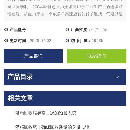
司共同研制，2004年*将超重力技术应用于工业生产中的连续精
馏过程。超重力床由一个或多个高速旋转的转子组成，气液以逆
向折流方式流经转子，进行接触传质，1.2米高的超重力床相当
于15米高的常用精馏塔。整套装置可方便地设置在厂房内。
产品型号：
厂商性质：
生产厂家
更新时间：
2026-07-02
访 问 量：
19985
产品咨询
联系我们
产品目录
相关文章
酒精回收塔异常工况的预警系统
酒精回收塔：确保回收质量的关键步骤