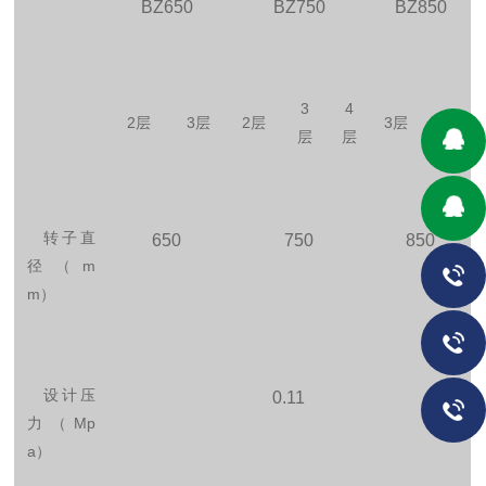
BZ650
BZ750
BZ850
3
4
2
层
3
层
2
层
3
层
4
层
层
层
转子直
650
750
850
径（
m
m
）
设计压
0.11
力（
Mp
a
）