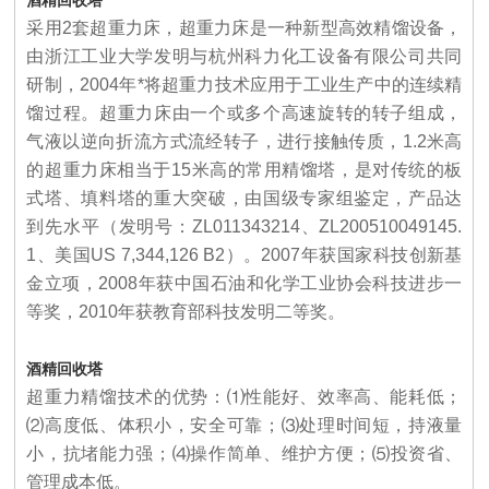
酒精回收塔
采用2套超重力床，超重力床
是一种新型高效精馏设备，
由浙江工业大学发明与杭州科力化工设备有限公司共同
研制，2004年*将超重力技术应用于工业生产中的连续精
馏过程。超重力床由一个或多个高速旋转的转子组成，
气液以逆向折流方式流经转子，进行接触传质，
1.2
米高
的超重力床相当于
15
米高的常用精馏塔，是对传统的板
式塔、填料塔的重大突破，由国级专家组鉴定，产品达
到先水平（发明号：
ZL011343214
、
ZL200510049145.
1
、美国
US 7,344,126 B2
）。
2007
年获国家科技创新基
金立项，
2008
年获中国石油和化学工业协会科技进步一
等奖，
2010
年获教育部科技发明二等奖。
酒精回收塔
超重力精馏技术的优势：
⑴
性能好、效率高、能耗低；
⑵
高度低、体积小，安全可靠；
⑶
处理时间短，持液量
小，抗堵能力强；
⑷
操作简单、维护方便；
⑸
投资省、
管理成本低。